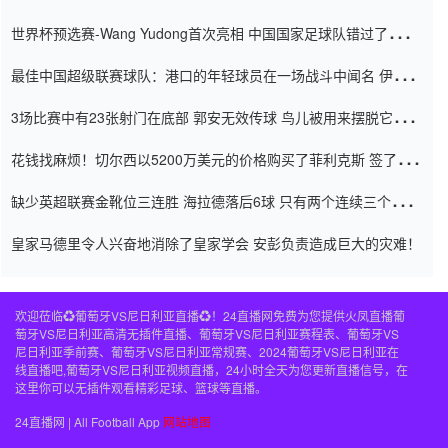
内
世界杯预选赛-Wang Yudong首次亮相 中国国家足球队错过了世界
杯0-2
最佳中国超级联赛球队：港口的年轻球员在一场战斗中闻名 伊万放
弃了泰桑（Taishan）
3场比赛中有23张射门在底部 郭安无效传球 鸟儿被用来摆脱它
Setien痴迷于三名后卫
花钱找麻烦！切尔西以5200万美元的价格购买了菲利克斯 签了7年
并在半年内租了夏窗口
缺少英超联赛金靴位三连胜 海拉德落后6球 只有两个连续三个连续
三靴
皇家马德里令人兴奋地消除了皇家学会 安彭负责造成巨大的灾难！
欢迎莅临♻️葡萄牙VS尼日利亚直播♻️！24直播网免费为您提供火凤直播葡
萄牙VS尼日利亚高清无插件直播、葡萄牙VS尼日利亚赛程表、葡萄牙VS
尼日利亚季前赛、葡萄牙VS尼日利亚常规赛、2024葡萄牙VS尼日利亚在
线直播吧,葡萄牙VS尼日利亚视频直播，24小时全天为您更新直播信号，在
这里你可以无插件观看精彩足球、篮球等直播。
24直播网 | All Football App
网站地图