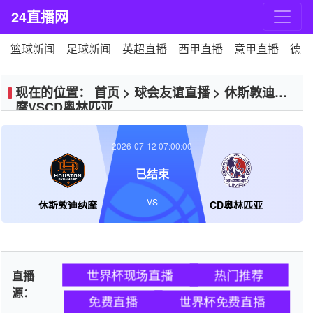
24直播网
篮球新闻
足球新闻
英超直播
西甲直播
意甲直播
德甲
现在的位置：
首页
>
球会友谊直播
>
休斯敦迪纳
摩VSCD奥林匹亚
2026-07-12 07:00:00
已结束
VS
休斯敦迪纳摩
CD奥林匹亚
世界杯现场直播
热门推荐
直播
源：
免费直播
世界杯免费直播