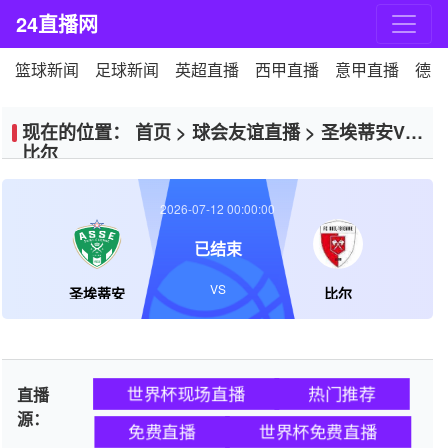
24直播网
篮球新闻
足球新闻
英超直播
西甲直播
意甲直播
德甲
现在的位置：
首页
>
球会友谊直播
>
圣埃蒂安VS
比尔
2026-07-12 00:00:00
已结束
VS
圣埃蒂安
比尔
世界杯现场直播
热门推荐
直播
源：
免费直播
世界杯免费直播