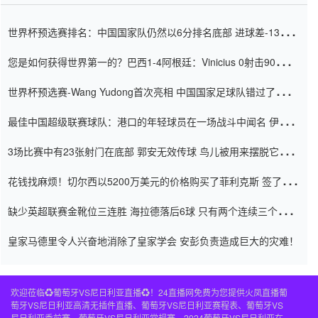
世界杯预选赛排名：中国国家队仍然以6分排名底部 进球差-13令人
震惊
您是如何获得世界第一的？巴西1-4阿根廷：Vinicius 0射击90分钟
内
世界杯预选赛-Wang Yudong首次亮相 中国国家足球队错过了世界
杯0-2
最佳中国超级联赛球队：港口的年轻球员在一场战斗中闻名 伊万放
弃了泰桑（Taishan）
3场比赛中有23张射门在底部 郭安无效传球 鸟儿被用来摆脱它
Setien痴迷于三名后卫
花钱找麻烦！切尔西以5200万美元的价格购买了菲利克斯 签了7年
并在半年内租了夏窗口
缺少英超联赛金靴位三连胜 海拉德落后6球 只有两个连续三个连续
三靴
皇家马德里令人兴奋地消除了皇家学会 安彭负责造成巨大的灾难！
欢迎莅临♻️葡萄牙VS尼日利亚直播♻️！24直播网免费为您提供火凤直播葡
萄牙VS尼日利亚高清无插件直播、葡萄牙VS尼日利亚赛程表、葡萄牙VS
尼日利亚季前赛、葡萄牙VS尼日利亚常规赛、2024葡萄牙VS尼日利亚在