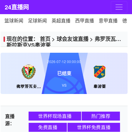
24直播网
篮球新闻
足球新闻
英超直播
西甲直播
意甲直播
德甲
现在的位置：
首页
>
球会友谊直播
>
弗罗茨瓦夫
斯拉斯克VS奥波莱
2026-07-12 00:00:00
已结束
VS
弗罗茨瓦夫斯拉斯克
奥波莱
世界杯现场直播
热门推荐
直播
源：
免费直播
世界杯免费直播