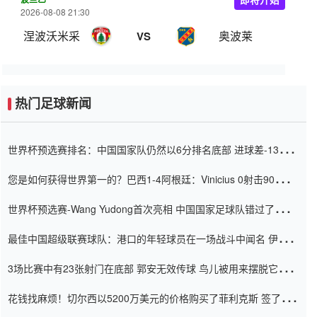
2026-08-08 21:30
涅波沃米采
奥波莱
VS
热门足球新闻
世界杯预选赛排名：中国国家队仍然以6分排名底部 进球差-13令人
震惊
您是如何获得世界第一的？巴西1-4阿根廷：Vinicius 0射击90分钟
内
世界杯预选赛-Wang Yudong首次亮相 中国国家足球队错过了世界
杯0-2
最佳中国超级联赛球队：港口的年轻球员在一场战斗中闻名 伊万放
弃了泰桑（Taishan）
3场比赛中有23张射门在底部 郭安无效传球 鸟儿被用来摆脱它
Setien痴迷于三名后卫
花钱找麻烦！切尔西以5200万美元的价格购买了菲利克斯 签了7年
并在半年内租了夏窗口