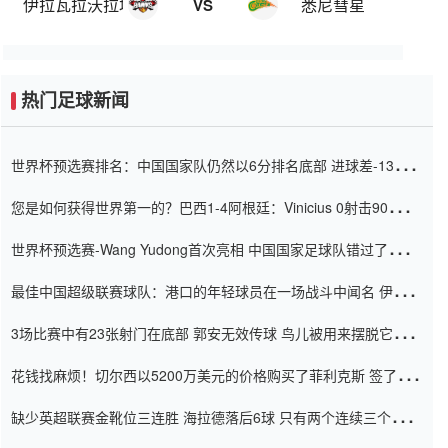
伊拉瓦拉沃拉塔鹰
悉尼彗星
VS
热门足球新闻
世界杯预选赛排名：中国国家队仍然以6分排名底部 进球差-13令人
震惊
您是如何获得世界第一的？巴西1-4阿根廷：Vinicius 0射击90分钟
内
世界杯预选赛-Wang Yudong首次亮相 中国国家足球队错过了世界
杯0-2
最佳中国超级联赛球队：港口的年轻球员在一场战斗中闻名 伊万放
弃了泰桑（Taishan）
3场比赛中有23张射门在底部 郭安无效传球 鸟儿被用来摆脱它
Setien痴迷于三名后卫
花钱找麻烦！切尔西以5200万美元的价格购买了菲利克斯 签了7年
并在半年内租了夏窗口
缺少英超联赛金靴位三连胜 海拉德落后6球 只有两个连续三个连续
三靴