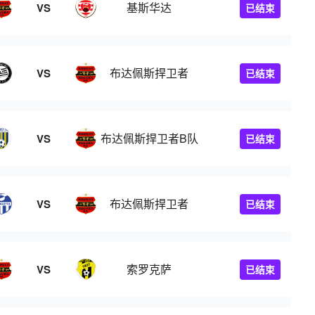
基斯华达
VS
已结束
布达佩斯捍卫者
VS
已结束
布达佩斯捍卫者B队
VS
已结束
布达佩斯捍卫者
VS
已结束
索罗克萨
VS
已结束