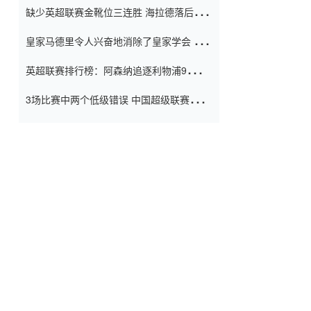
缺少英超联赛金靴位三连胜 海拉德落后6球
窗口
只有两个连续三个连续三靴
皇家马德里令人兴奋地消除了皇家学会 安
彭负责造成巨大的灾难！
英超联赛排行榜：阿森纳追逐利物浦9分 曼
联连续三件坏事
3场比赛中两个低级错误 中国超级联赛的前
守门员很老 是时候让位了 最好的继任者出
现