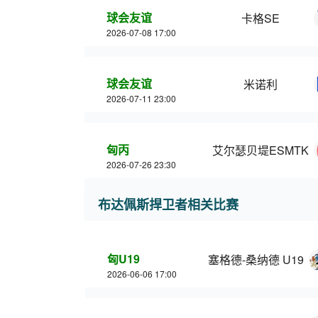
球会友谊
卡格SE
2026-07-08 17:00
球会友谊
米诺利
2026-07-11 23:00
匈丙
艾尔瑟贝堤ESMTK
2026-07-26 23:30
布达佩斯捍卫者相关比赛
匈U19
塞格德-桑纳德 U19
2026-06-06 17:00