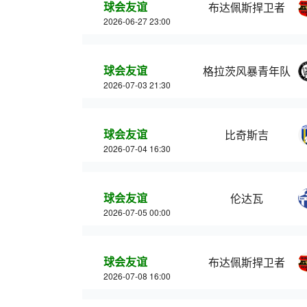
球会友谊
布达佩斯捍卫者
2026-06-27 23:00
球会友谊
格拉茨风暴青年队
2026-07-03 21:30
球会友谊
比奇斯吉
2026-07-04 16:30
球会友谊
伦达瓦
2026-07-05 00:00
球会友谊
布达佩斯捍卫者
2026-07-08 16:00