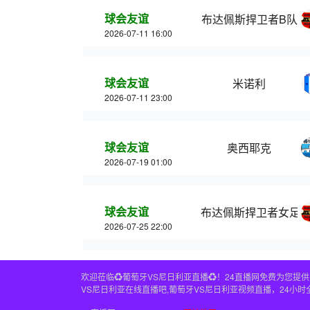
球会友谊
布达佩斯捍卫者B队
2026-07-11 16:00
球会友谊
米诺利
2026-07-11 23:00
球会友谊
奥西耶克
2026-07-19 01:00
球会友谊
布达佩斯捍卫者女足
2026-07-25 22:00
欢迎莅临♻️葡萄牙VS尼日利亚直播♻️！24直播网免费为您
VS尼日利亚在线直播吧,葡萄牙VS尼日利亚视频直播，24