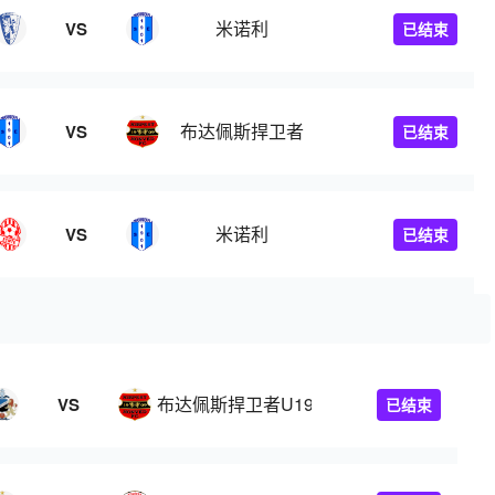
米诺利
VS
已结束
布达佩斯捍卫者
VS
已结束
米诺利
VS
已结束
布达佩斯捍卫者U19
VS
已结束