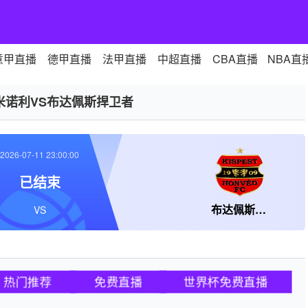
意甲直播
德甲直播
法甲直播
中超直播
CBA直播
NBA直
米诺利VS布达佩斯捍卫者
2026-07-11 23:00:00
已结束
布达佩斯捍卫者
VS
热门推荐
免费直播
世界杯免费直播