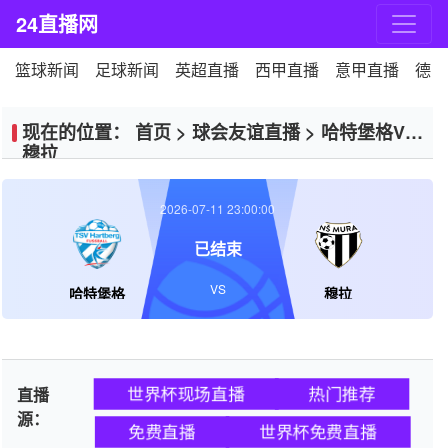
24直播网
篮球新闻
足球新闻
英超直播
西甲直播
意甲直播
德甲
现在的位置：
首页
>
球会友谊直播
>
哈特堡格VS
穆拉
2026-07-11 23:00:00
已结束
VS
哈特堡格
穆拉
世界杯现场直播
热门推荐
直播
源：
免费直播
世界杯免费直播