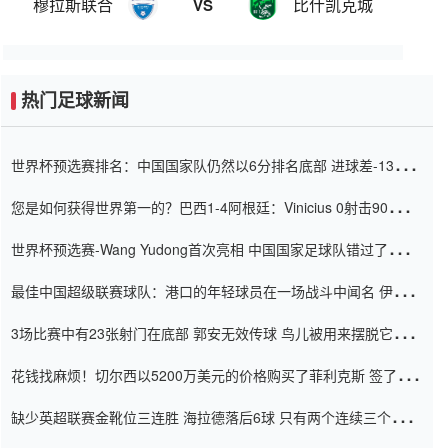
穆拉斯联合
比什凯克城
VS
热门足球新闻
世界杯预选赛排名：中国国家队仍然以6分排名底部 进球差-13令人
震惊
您是如何获得世界第一的？巴西1-4阿根廷：Vinicius 0射击90分钟
内
世界杯预选赛-Wang Yudong首次亮相 中国国家足球队错过了世界
杯0-2
最佳中国超级联赛球队：港口的年轻球员在一场战斗中闻名 伊万放
弃了泰桑（Taishan）
3场比赛中有23张射门在底部 郭安无效传球 鸟儿被用来摆脱它
Setien痴迷于三名后卫
花钱找麻烦！切尔西以5200万美元的价格购买了菲利克斯 签了7年
并在半年内租了夏窗口
缺少英超联赛金靴位三连胜 海拉德落后6球 只有两个连续三个连续
三靴