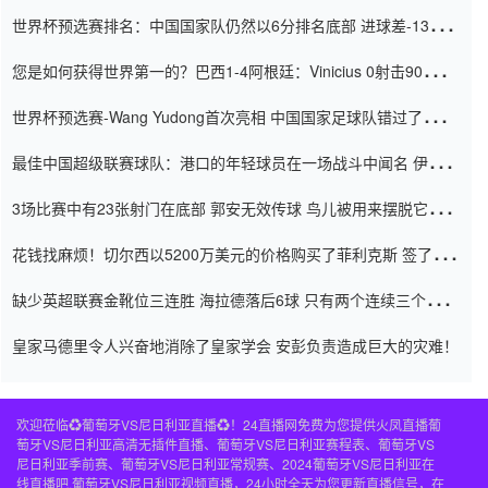
世界杯预选赛排名：中国国家队仍然以6分排名底部 进球差-13令人
震惊
您是如何获得世界第一的？巴西1-4阿根廷：Vinicius 0射击90分钟
内
世界杯预选赛-Wang Yudong首次亮相 中国国家足球队错过了世界
杯0-2
最佳中国超级联赛球队：港口的年轻球员在一场战斗中闻名 伊万放
弃了泰桑（Taishan）
3场比赛中有23张射门在底部 郭安无效传球 鸟儿被用来摆脱它
Setien痴迷于三名后卫
花钱找麻烦！切尔西以5200万美元的价格购买了菲利克斯 签了7年
并在半年内租了夏窗口
缺少英超联赛金靴位三连胜 海拉德落后6球 只有两个连续三个连续
三靴
皇家马德里令人兴奋地消除了皇家学会 安彭负责造成巨大的灾难！
欢迎莅临♻️葡萄牙VS尼日利亚直播♻️！24直播网免费为您提供火凤直播葡
萄牙VS尼日利亚高清无插件直播、葡萄牙VS尼日利亚赛程表、葡萄牙VS
尼日利亚季前赛、葡萄牙VS尼日利亚常规赛、2024葡萄牙VS尼日利亚在
线直播吧,葡萄牙VS尼日利亚视频直播，24小时全天为您更新直播信号，在