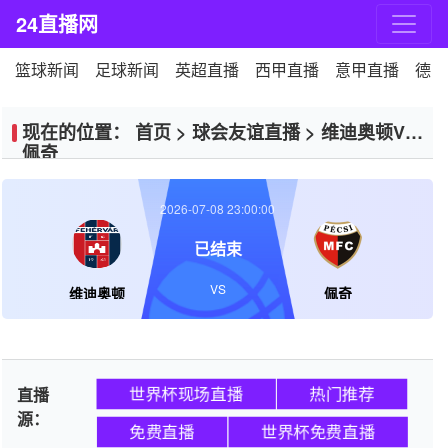
24直播网
篮球新闻
足球新闻
英超直播
西甲直播
意甲直播
德甲
现在的位置：
首页
>
球会友谊直播
>
维迪奥顿VS
佩奇
2026-07-08 23:00:00
已结束
VS
维迪奥顿
佩奇
世界杯现场直播
热门推荐
直播
源：
免费直播
世界杯免费直播