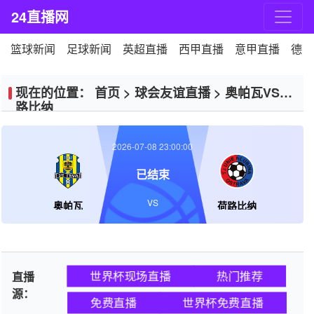
24直播网
篮球新闻
足球新闻
英超直播
西甲直播
意甲直播
德甲
现在的位置：
首页
>
球会友谊直播
>
奥帕瓦VS荷
路比纳
2026-07-08 23:00:00
已结束
VS
奥帕瓦
荷路比纳
世界杯现场直播
热门推荐
直播
源：
免费直播
世界杯免费直播