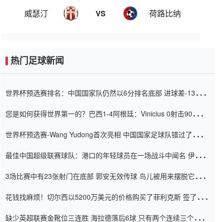
威瑟汀
荷路比纳
VS
热门足球新闻
世界杯预选赛排名：中国国家队仍然以6分排名底部 进球差-13令人
震惊
您是如何获得世界第一的？巴西1-4阿根廷：Vinicius 0射击90分钟
内
世界杯预选赛-Wang Yudong首次亮相 中国国家足球队错过了世界
杯0-2
最佳中国超级联赛球队：港口的年轻球员在一场战斗中闻名 伊万放
弃了泰桑（Taishan）
3场比赛中有23张射门在底部 郭安无效传球 鸟儿被用来摆脱它
Setien痴迷于三名后卫
花钱找麻烦！切尔西以5200万美元的价格购买了菲利克斯 签了7年
并在半年内租了夏窗口
缺少英超联赛金靴位三连胜 海拉德落后6球 只有两个连续三个连续