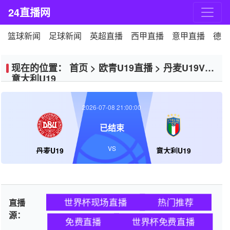
24直播网
篮球新闻
足球新闻
英超直播
西甲直播
意甲直播
德甲
现在的位置：
首页
>
欧青U19直播
>
丹麦U19VS
意大利U19
2026-07-08 21:00:00
已结束
VS
丹麦U19
意大利U19
世界杯现场直播
热门推荐
直播
源：
免费直播
世界杯免费直播