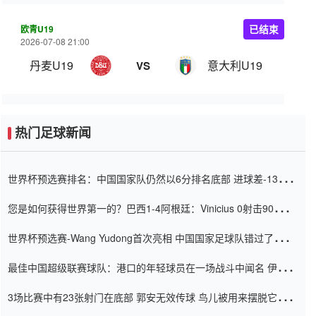
欧青U19
已结束
2026-07-08 21:00
丹麦U19
意大利U19
VS
热门足球新闻
世界杯预选赛排名：中国国家队仍然以6分排名底部 进球差-13令人
震惊
您是如何获得世界第一的？巴西1-4阿根廷：Vinicius 0射击90分钟
内
世界杯预选赛-Wang Yudong首次亮相 中国国家足球队错过了世界
杯0-2
最佳中国超级联赛球队：港口的年轻球员在一场战斗中闻名 伊万放
弃了泰桑（Taishan）
3场比赛中有23张射门在底部 郭安无效传球 鸟儿被用来摆脱它
Setien痴迷于三名后卫